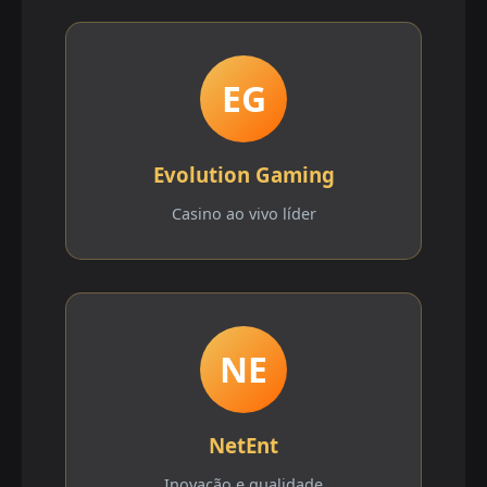
EG
Evolution Gaming
Casino ao vivo líder
NE
NetEnt
Inovação e qualidade