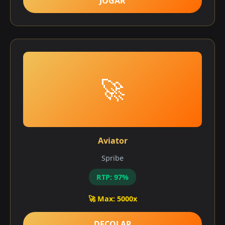
JOGAR
🚀
Aviator
Spribe
RTP: 97%
🚀 Max: 5000x
DECOLAR