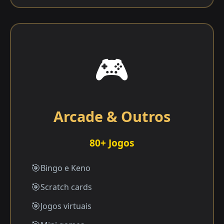
🎮
Arcade & Outros
80+ Jogos
Bingo e Keno
Scratch cards
Jogos virtuais