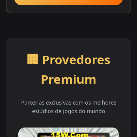
🏢 Provedores
Premium
Parcerias exclusivas com os melhores
estúdios de jogos do mundo