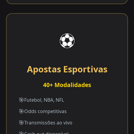
⚽
Apostas Esportivas
40+ Modalidades
Futebol, NBA, NFL
Odds competitivas
Transmissões ao vivo
Cash out disponível