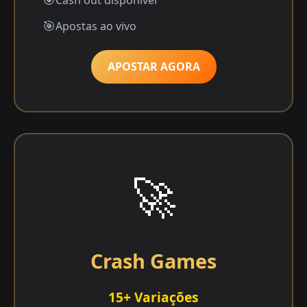
Apostas ao vivo
APOSTAR AGORA
🚀
Crash Games
15+ Variações