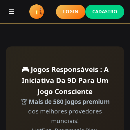
☰
LOGIN
CADASTRO
🎮 Jogos Responsáveis : A
Iniciativa Da 9D Para Um
Jogo Consciente
🏆
Mais de 580 jogos premium
dos melhores provedores
mundiais!