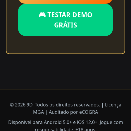
🎮 TESTAR DEMO
GRÁTIS
© 2026 9D. Todos os direitos reservados. | Licença
MGA | Auditado por eCOGRA
Disponível para Android 5.0+ e iOS 12.0+. Jogue com
responsabilidade. +18 anos.