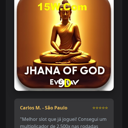
Carlos M. - São Paulo
⭐⭐⭐⭐⭐
"Melhor slot que já joguei! Consegui um
multiplicador de 2.500x nas rodadas