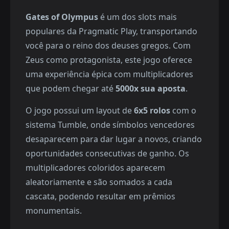
Gates of Olympus
é um dos slots mais
populares da Pragmatic Play, transportando
você para o reino dos deuses gregos. Com
Zeus como protagonista, este jogo oferece
uma experiência épica com multiplicadores
que podem chegar até
5000x sua aposta
.
O jogo possui um layout de
6x5 rolos
com o
sistema Tumble, onde símbolos vencedores
desaparecem para dar lugar a novos, criando
oportunidades consecutivas de ganho. Os
multiplicadores coloridos aparecem
aleatoriamente e são somados a cada
cascata, podendo resultar em prêmios
monumentais.