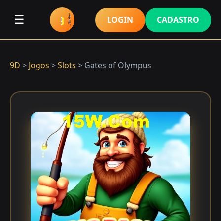
☰
LOGIN
CADASTRO
9D
>
Jogos
>
Slots
> Gates of Olympus