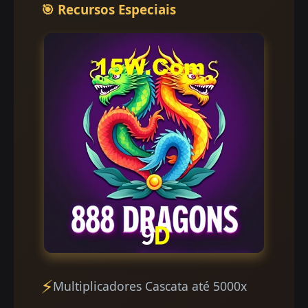
🎯 Recursos Especiais
Multiplicadores Cascata até 5000x