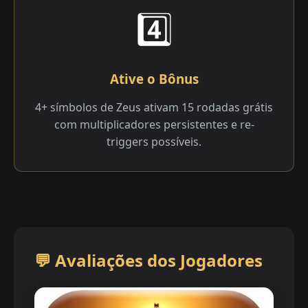
4️⃣
Ative o Bônus
4+ símbolos de Zeus ativam 15 rodadas grátis
com multiplicadores persistentes e re-
triggers possíveis.
💬 Avaliações dos Jogadores