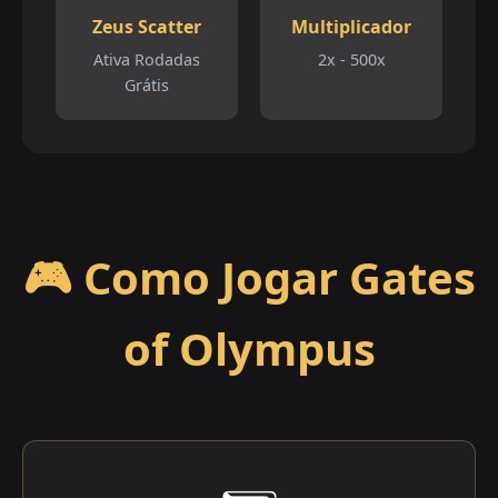
Zeus Scatter
Multiplicador
Ativa Rodadas
2x - 500x
Grátis
🎮 Como Jogar Gates
of Olympus