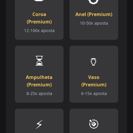
Coroa
Anel (Premium)
(Premium)
10-50x aposta
12-100x aposta
⏳
🏺
Ampulheta
Vaso
(Premium)
(Premium)
8-25x aposta
6-15x aposta
⚡
🎯