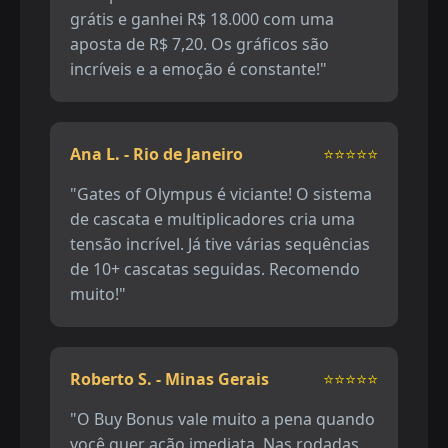
grátis e ganhei R$ 18.000 com uma
aposta de R$ 7,20. Os gráficos são
incríveis e a emoção é constante!"
Ana L. - Rio de Janeiro
⭐⭐⭐⭐⭐
"Gates of Olympus é viciante! O sistema
de cascata e multiplicadores cria uma
tensão incrível. Já tive várias sequências
de 10+ cascatas seguidas. Recomendo
muito!"
Roberto S. - Minas Gerais
⭐⭐⭐⭐⭐
"O Buy Bonus vale muito a pena quando
você quer ação imediata. Nas rodadas