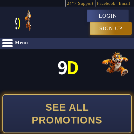
24*7 Support
Facebook
Email
LOGIN
SIGN UP
Menu
SEE ALL
PROMOTIONS