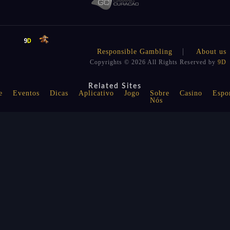
Responsible Gambling
About us
Copyrights © 2026 All Rights Reserved by
9D
Related Sites
e
Eventos
Dicas
Aplicativo
Jogo
Sobre
Casino
Espo
Nós