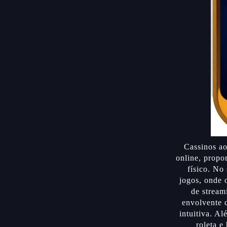
Cassinos ao
online, propo
físico. No
jogos, onde 
de stream
envolvente d
intuitiva. A
roleta e