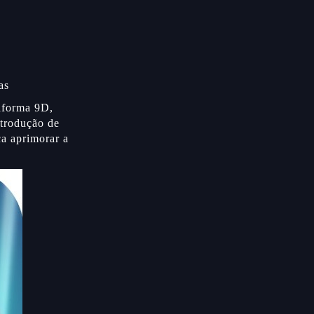
as
taforma 9D,
ntrodução de
a aprimorar a