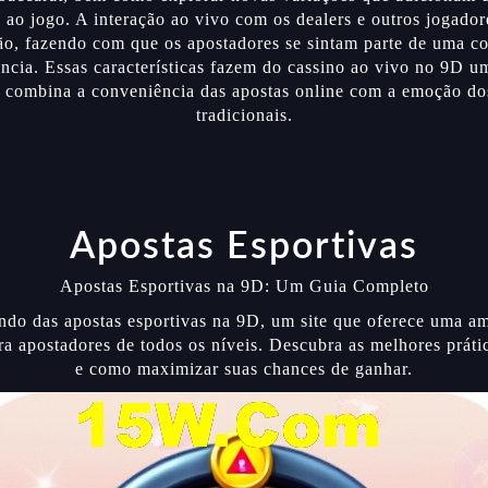
ao jogo. A interação ao vivo com os dealers e outros jogado
ção, fazendo com que os apostadores se sintam parte de uma c
ncia. Essas características fazem do cassino ao vivo no 9D u
 combina a conveniência das apostas online com a emoção do
tradicionais.
Apostas Esportivas
Apostas Esportivas na 9D: Um Guia Completo
do das apostas esportivas na 9D, um site que oferece uma a
ra apostadores de todos os níveis. Descubra as melhores práti
e como maximizar suas chances de ganhar.