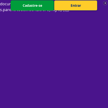
document.getElementsByTagName("script")[0];
X
Cadastre-se
Entrar
s.parentNode.insertBefore(mtj, s); })();