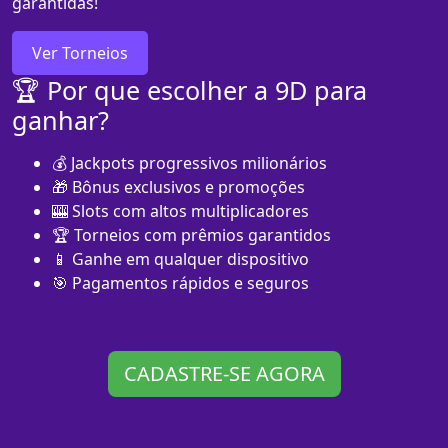
garantidas!
Ver Torneios
🏆 Por que escolher a 9D para
ganhar?
💰 Jackpots progressivos milionários
🎁 Bônus exclusivos e promoções
🎰 Slots com altos multiplicadores
🏆 Torneios com prêmios garantidos
📱 Ganhe em qualquer dispositivo
🎯 Pagamentos rápidos e seguros
CADASTRE-SE AGORA