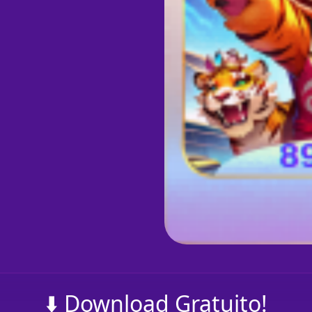
⬇️ Download Gratuito!