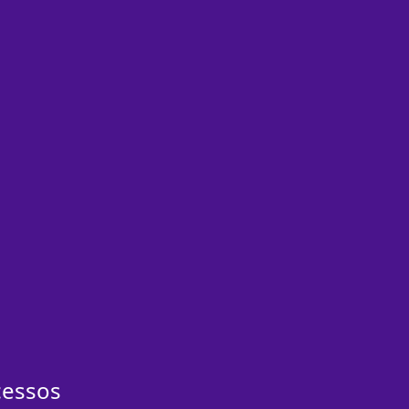
cessos