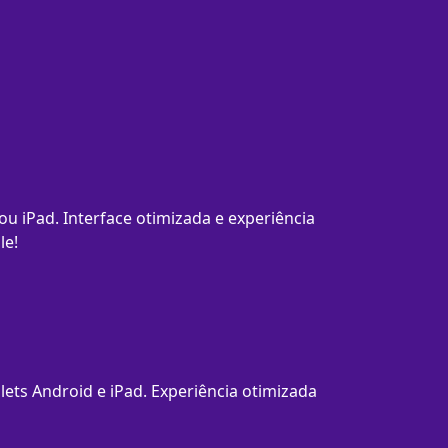
ou iPad. Interface otimizada e experiência
le!
lets Android e iPad. Experiência otimizada