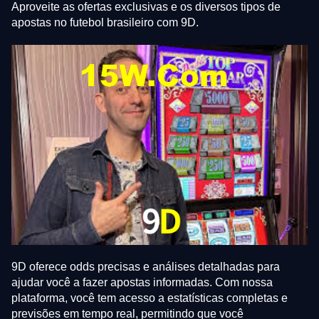
Aproveite as ofertas exclusivas e os diversos tipos de
apostas no futebol brasileiro com 9D.
9D oferece odds precisas e análises detalhadas para
ajudar você a fazer apostas informadas. Com nossa
plataforma, você tem acesso a estatísticas completas e
previsões em tempo real, permitindo que você