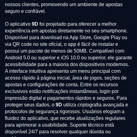
nossos clientes, promovendo um ambiente de apostas
seguro e confiável.
O aplicativo
9D
foi projetado para oferecer a melhor
experiência em apostas diretamente no seu smartphone.
Disponível para download na App Store, Google Play ou
via QR code no site oficial, o app é fácil de instalar e
possui um pacote de menos de 50MB. Compatível com
Android 5.0 ou superior e iOS 10.0 ou superior, ele garante
acessibilidade para a maioria dos dispositivos modernos.
A interface intuitiva apresenta um menu principal com
acesso rápido à página inicial, área de jogos, seções de
apostas e configurações de conta. Entre os recursos
exclusivos estão notificações instantâneas, login por
impressão digital e pagamentos rápidos e seguros. Para
proteger seus dados, o
9D
utiliza criptografia avançada e
protocolos de segurança rigorosos. Usuários elogiam a
fluidez do aplicativo, que recebe atualizações regulares
para aprimorar a usabilidade. Suporte técnico está
disponível 24/7 para resolver qualquer dúvida ou