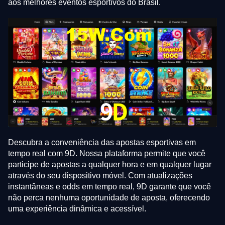
aos melhores eventos esportivos do Brasil.
Descubra a conveniência das apostas esportivas em
tempo real com 9D. Nossa plataforma permite que você
participe de apostas a qualquer hora e em qualquer lugar
através do seu dispositivo móvel. Com atualizações
instantâneas e odds em tempo real, 9D garante que você
não perca nenhuma oportunidade de aposta, oferecendo
uma experiência dinâmica e acessível.